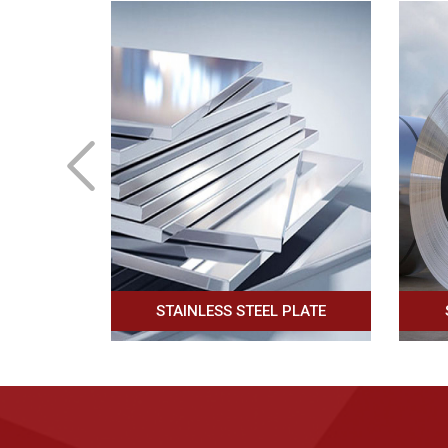
PLATE
STAINLESS STEEL COILS
ST