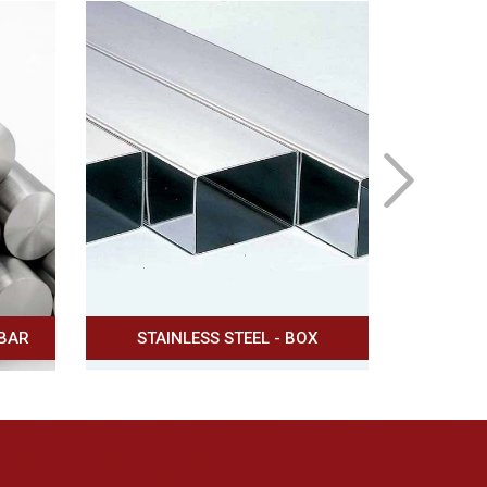
X
STAINLESS STEEL ANGLE
STAINLESS