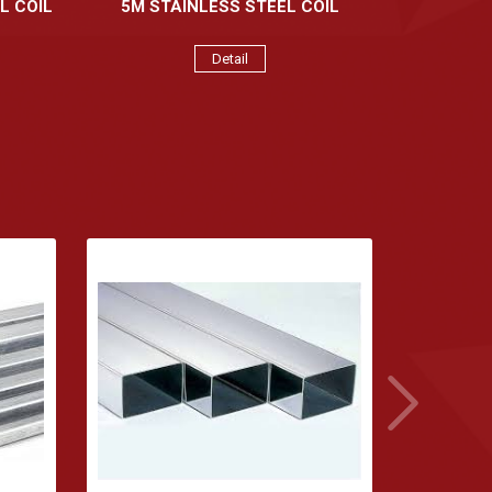
L COIL
5M STAINLESS STEEL COIL
STAINL
Detail