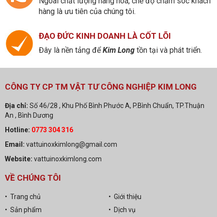
Ngoài chất lượng hàng hoá, chế độ chăm sóc khách
hàng là ưu tiên của chúng tôi.
ĐẠO ĐỨC KINH DOANH LÀ CỐT LÕI
Đây là nền tảng để
Kim Long
tồn tại và phát triển.
CÔNG TY CP TM VẬT TƯ CÔNG NGHIỆP KIM LONG
Địa chỉ:
Số 46/28 , Khu Phố Bình Phước A, P.Bình Chuẩn, TP.Thuận
An , Bình Dương
Hotline:
0773 304 316
Email:
vattuinoxkimlong@gmail.com
Website:
vattuinoxkimlong.com
VỀ CHÚNG TÔI
• Trang chủ
• Giới thiệu
• Sản phẩm
• Dịch vụ