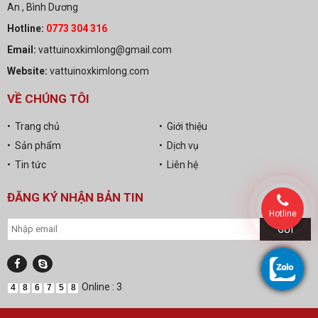
An , Bình Dương
Hotline:
0773 304 316
Email:
vattuinoxkimlong@gmail.com
Website:
vattuinoxkimlong.com
VỀ CHÚNG TÔI
• Trang chủ
• Giới thiệu
• Sản phẩm
• Dịch vụ
• Tin tức
• Liên hệ
ĐĂNG KÝ NHẬN BẢN TIN
Hotline
Online : 3
4
8
6
7
5
8