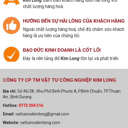
Kim Long
đảm bảo khách hàng luôn hài lòng với
chất lượng hàng hoá.
HƯỚNG ĐẾN SỰ HÀI LÒNG CỦA KHÁCH HÀNG
Ngoài chất lượng hàng hoá, chế độ chăm sóc khách
hàng là ưu tiên của chúng tôi.
ĐẠO ĐỨC KINH DOANH LÀ CỐT LÕI
Đây là nền tảng để
Kim Long
tồn tại và phát triển.
CÔNG TY CP TM VẬT TƯ CÔNG NGHIỆP KIM LONG
Địa chỉ:
Số 46/28 , Khu Phố Bình Phước A, P.Bình Chuẩn, TP.Thuận
An , Bình Dương
Hotline:
0773 304 316
Email:
vattuinoxkimlong@gmail.com
Website:
vattuinoxkimlong.com