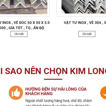
 INOX , VÊ ĐÚC 50 X 50 X 5.0
VẬT TƯ INOX , VÊ 304 , 
000 , GÍA TỐT , TQ , ẤN ĐỘ
Chi tiết
Chi tiết
I SAO NÊN CHỌN KIM LON
HƯỚNG ĐẾN SỰ HÀI LÒNG CỦA
KHÁCH HÀNG
Ngoài chất lượng hàng hoá, chế độ chăm
sóc khách hàng là ưu tiên của chúng tôi.