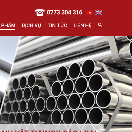
0773 304 316
 PHẨM
DỊCH VỤ
TIN TỨC
LIÊN HỆ