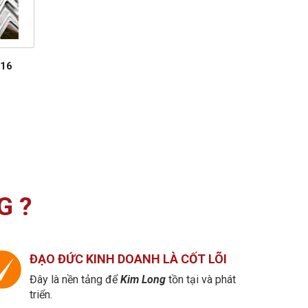
316
G ?
ĐẠO ĐỨC KINH DOANH LÀ CỐT LÕI
Đây là nền tảng để
Kim Long
tồn tại và phát
triển.