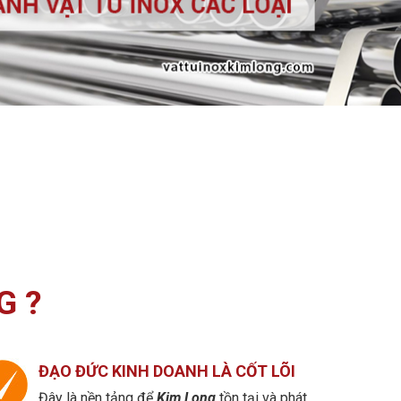
G ?
ĐẠO ĐỨC KINH DOANH LÀ CỐT LÕI
Đây là nền tảng để
Kim Long
tồn tại và phát