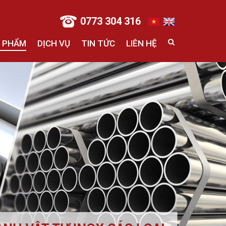
0773 304 316
 PHẨM
DỊCH VỤ
TIN TỨC
LIÊN HỆ