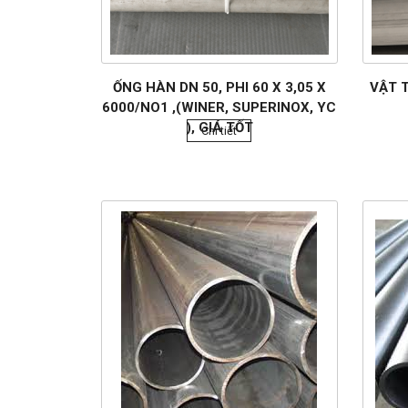
ỐNG HÀN DN 50, PHI 60 X 3,05 X
VẬT T
6000/NO1 ,(WINER, SUPERINOX, YC
), GIÁ TỐT
Chi tiết