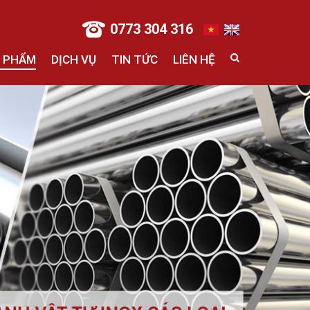
0773 304 316
 PHẨM
DỊCH VỤ
TIN TỨC
LIÊN HỆ