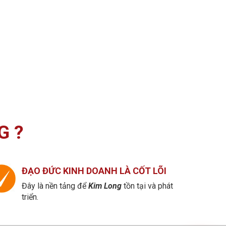
G ?
ĐẠO ĐỨC KINH DOANH LÀ CỐT LÕI
Đây là nền tảng để
Kim Long
tồn tại và phát
triển.