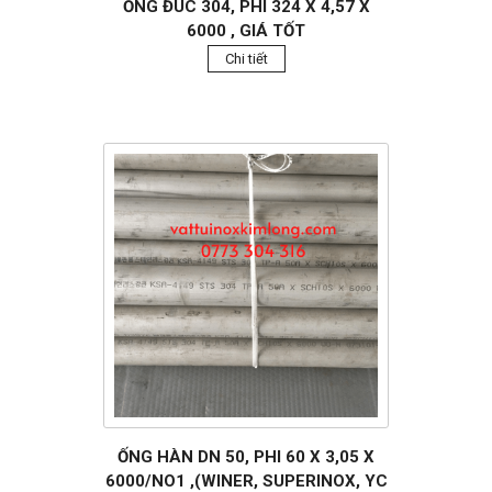
ỐNG ĐÚC 304, PHI 324 X 4,57 X
6000 , GIÁ TỐT
Chi tiết
ỐNG HÀN DN 50, PHI 60 X 3,05 X
6000/NO1 ,(WINER, SUPERINOX, YC